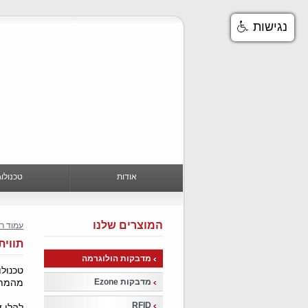
נגישות
אודות
טכנולוג
המוצרים שלנו
עמוד ר
תווית
מדבקות הולוגרמה
טכנול
מדבקות Ezone
מהמתק
RFID
להלן 